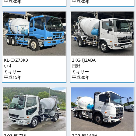
平成30年
平成30年
KL-CXZ73K3
2KG-FJ2ABA
いすゞ
日野
ミキサー
ミキサー
平成15年
平成30年
2KG-FK72F
2DG-FS1AGA