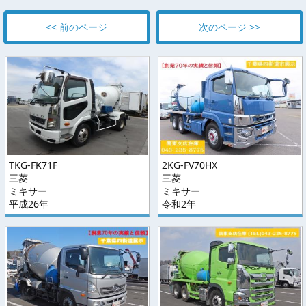
<< 前のページ
次のページ >>
TKG-FK71F
2KG-FV70HX
三菱
三菱
ミキサー
ミキサー
平成26年
令和2年