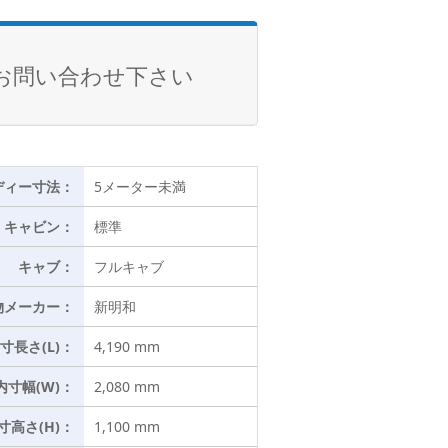
お問い合わせ下さい
ディー寸法：
5メーター未満
キャビン：
標準
キャブ：
フルキャブ
物メーカー：
新明和
寸長さ(L)：
4,190 mm
内寸幅(W)：
2,080 mm
寸高さ(H)：
1,100 mm