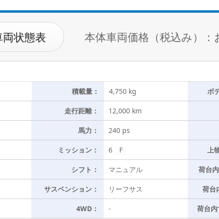
車両状態表
本体車両価格（税込み）：
積載量：
4,750 kg
ボ
走行距離：
12,000 km
馬力：
240 ps
ミッション：
6 F
上
シフト：
マニュアル
荷台内
サスペンション：
リーフサス
荷台
4WD：
-
荷台内