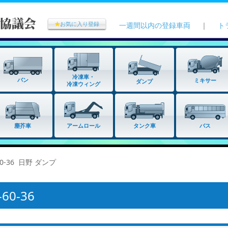
★
お気に入り登録
一週間以内の登録車両
｜
ト
冷凍車・
バン
ミキサー
ダンプ
冷凍ウィング
タンク車
塵芥車
アームロール
バス
0-36 日野 ダンプ
0-36