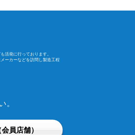
ども活発に行っております。
装メーカーなどを訪問し製造工程
い。
（会員店舗）