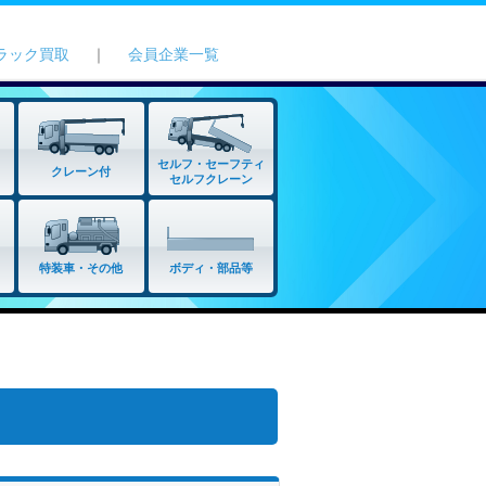
ラック買取
｜
会員企業一覧
セルフ・セーフティ
クレーン付
セルフクレーン
特装車・その他
ボディ・部品等