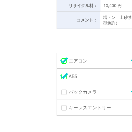
リサイクル料：
10,400 円
増トン 土砂禁
コメント：
型免許）
エアコン
ABS
バックカメラ
キーレスエントリー