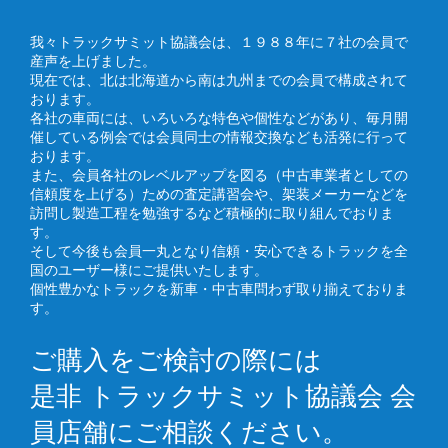
我々トラックサミット協議会は、１９８８年に７社の会員で
産声を上げました。
現在では、北は北海道から南は九州までの会員で構成されて
おります。
各社の車両には、いろいろな特色や個性などがあり、毎月開
催している例会では会員同士の情報交換なども活発に行って
おります。
また、会員各社のレベルアップを図る（中古車業者としての
信頼度を上げる）ための査定講習会や、架装メーカーなどを
訪問し製造工程を勉強するなど積極的に取り組んでおりま
す。
そして今後も会員一丸となり信頼・安心できるトラックを全
国のユーザー様にご提供いたします。
個性豊かなトラックを新車・中古車問わず取り揃えておりま
す。
ご購入をご検討の際には
是非 トラックサミット協議会 会
員店舗にご相談ください。