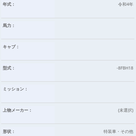
年式：
令和4年
馬力：
キャブ：
型式：
-8FBH18
ミッション：
上物メーカー：
(未選択)
形状：
特装車・その他