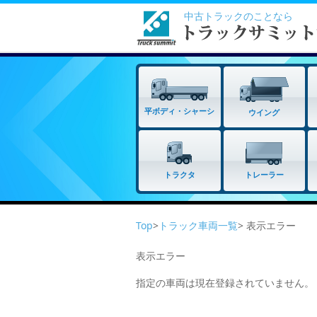
中古トラックのことなら
平ボディ・シャーシ
ウイング
トラクタ
トレーラー
Top
>
トラック車両一覧
> 表示エラー
表示エラー
指定の車両は現在登録されていません。