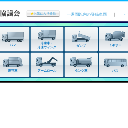
★
お気に入り登録
一週間以内の登録車両
｜
ト
冷凍車・
バン
ミキサー
ダンプ
冷凍ウィング
タンク車
塵芥車
アームロール
バス