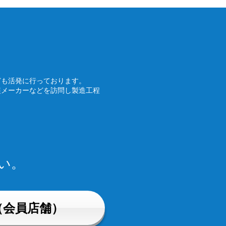
ども活発に行っております。
装メーカーなどを訪問し製造工程
い。
（会員店舗）