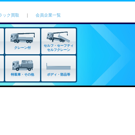
ラック買取
｜
会員企業一覧
セルフ・セーフティ
クレーン付
セルフクレーン
特装車・その他
ボディ・部品等