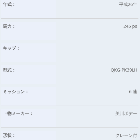
年式：
平成26年
馬力：
245 ps
キャブ：
型式：
QKG-PK39LH
ミッション：
6 速
上物メーカー：
美川ボデー
形状：
クレーン付