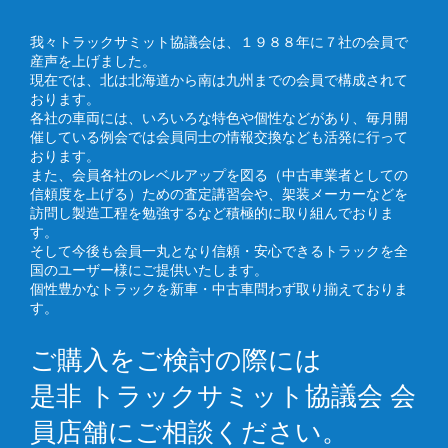
我々トラックサミット協議会は、１９８８年に７社の会員で
産声を上げました。
現在では、北は北海道から南は九州までの会員で構成されて
おります。
各社の車両には、いろいろな特色や個性などがあり、毎月開
催している例会では会員同士の情報交換なども活発に行って
おります。
また、会員各社のレベルアップを図る（中古車業者としての
信頼度を上げる）ための査定講習会や、架装メーカーなどを
訪問し製造工程を勉強するなど積極的に取り組んでおりま
す。
そして今後も会員一丸となり信頼・安心できるトラックを全
国のユーザー様にご提供いたします。
個性豊かなトラックを新車・中古車問わず取り揃えておりま
す。
ご購入をご検討の際には
是非 トラックサミット協議会 会
員店舗にご相談ください。