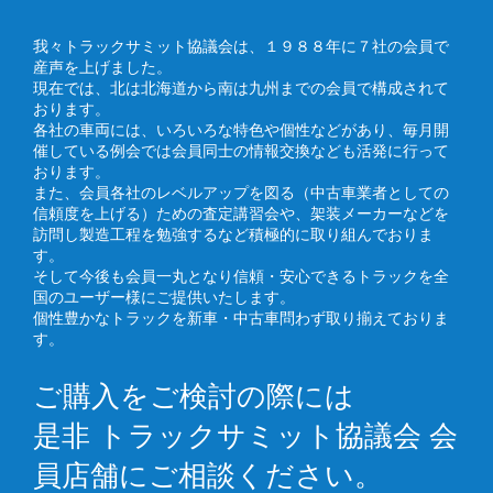
我々トラックサミット協議会は、１９８８年に７社の会員で
産声を上げました。
現在では、北は北海道から南は九州までの会員で構成されて
おります。
各社の車両には、いろいろな特色や個性などがあり、毎月開
催している例会では会員同士の情報交換なども活発に行って
おります。
また、会員各社のレベルアップを図る（中古車業者としての
信頼度を上げる）ための査定講習会や、架装メーカーなどを
訪問し製造工程を勉強するなど積極的に取り組んでおりま
す。
そして今後も会員一丸となり信頼・安心できるトラックを全
国のユーザー様にご提供いたします。
個性豊かなトラックを新車・中古車問わず取り揃えておりま
す。
ご購入をご検討の際には
是非 トラックサミット協議会 会
員店舗にご相談ください。