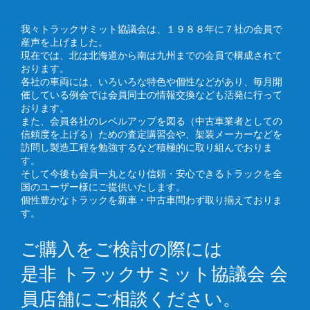
我々トラックサミット協議会は、１９８８年に７社の会員で
産声を上げました。
現在では、北は北海道から南は九州までの会員で構成されて
おります。
各社の車両には、いろいろな特色や個性などがあり、毎月開
催している例会では会員同士の情報交換なども活発に行って
おります。
また、会員各社のレベルアップを図る（中古車業者としての
信頼度を上げる）ための査定講習会や、架装メーカーなどを
訪問し製造工程を勉強するなど積極的に取り組んでおりま
す。
そして今後も会員一丸となり信頼・安心できるトラックを全
国のユーザー様にご提供いたします。
個性豊かなトラックを新車・中古車問わず取り揃えておりま
す。
ご購入をご検討の際には
是非 トラックサミット協議会 会
員店舗にご相談ください。