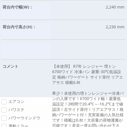
荷台内寸幅(W)：
2,240 mm
荷台内寸高さ(H)：
2,230 mm
コメント
【未使用】 R7年 レンジャー 増トン
6700ワイド 冷凍バン 菱重-30℃低温設
定 格納パワーゲート サイド扉付 リアエ
アサス 積載6.8t
希少！未使用の増トンレンジャー冷凍バ
ンの入庫です！6700ワイド幅！菱重低
エアコン
温設定！2時間で20.4℃～-16.2℃まで確
認済！左サイド扉付！リアエアサス！格
パワステ
納パワーゲート付！充実装備の人気仕様
パワーウインドウ
です！積載は6.8t！大容量の荷物運搬が
可能です！是非一度お問い合わせ下さ
電動ミラー