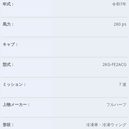
年式：
令和7年
馬力：
260 ps
キャブ：
型式：
2KG-FE2ACG
ミッション：
7 速
上物メーカー：
フルハーフ
形状：
冷凍車・冷凍ウィング