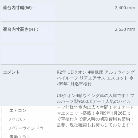
荷台内寸幅(W)：
2,400 mm
荷台内寸高さ(H)：
2,630 mm
コメント
R2年 UDクオン 4軸低床 アルミウイング
ハイルーフ リアエアサス エスコット 令
和9年1月迄車検付
UDクオン4軸ウイング車の入庫です！フ
ルハーフ製9600ボデー！人気のハイル
ーフ仕様で室内は広々空間！セミオート
エアコン
マエスコット搭載！令和9年1月26日ま
で車検付きで購入時の初期費用も節約！
パワステ
是非、現社確認もお待ちしております！
パワーウインドウ
電動ミラー