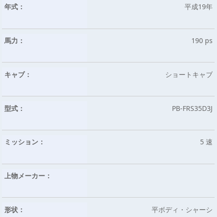
年式：
平成19年
馬力：
190 ps
キャブ：
ショートキャブ
型式：
PB-FRS35D3J
ミッション：
5 速
上物メーカー：
形状：
平ボディ・シャーシ