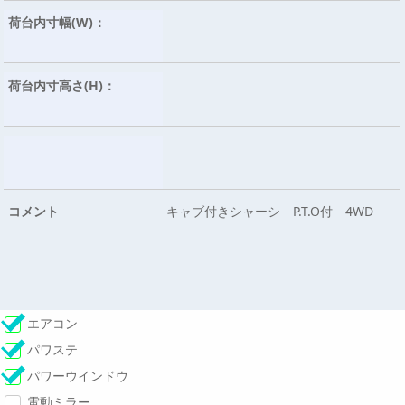
荷台内寸幅(W)：
荷台内寸高さ(H)：
コメント
キャブ付きシャーシ P.T.O付 4WD
エアコン
パワステ
パワーウインドウ
電動ミラー