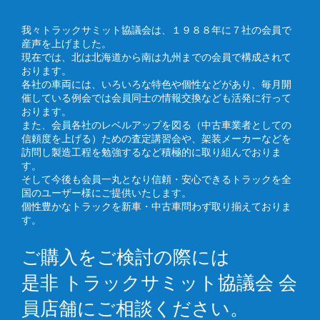
我々トラックサミット協議会は、１９８８年に７社の会員で
産声を上げました。
現在では、北は北海道から南は九州までの会員で構成されて
おります。
各社の車両には、いろいろな特色や個性などがあり、毎月開
催している例会では会員同士の情報交換なども活発に行って
おります。
また、会員各社のレベルアップを図る（中古車業者としての
信頼度を上げる）ための査定講習会や、架装メーカーなどを
訪問し製造工程を勉強するなど積極的に取り組んでおりま
す。
そして今後も会員一丸となり信頼・安心できるトラックを全
国のユーザー様にご提供いたします。
個性豊かなトラックを新車・中古車問わず取り揃えておりま
す。
ご購入をご検討の際には
是非 トラックサミット協議会 会
員店舗にご相談ください。