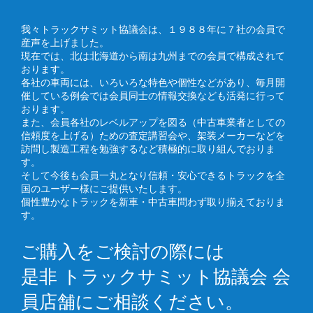
我々トラックサミット協議会は、１９８８年に７社の会員で
産声を上げました。
現在では、北は北海道から南は九州までの会員で構成されて
おります。
各社の車両には、いろいろな特色や個性などがあり、毎月開
催している例会では会員同士の情報交換なども活発に行って
おります。
また、会員各社のレベルアップを図る（中古車業者としての
信頼度を上げる）ための査定講習会や、架装メーカーなどを
訪問し製造工程を勉強するなど積極的に取り組んでおりま
す。
そして今後も会員一丸となり信頼・安心できるトラックを全
国のユーザー様にご提供いたします。
個性豊かなトラックを新車・中古車問わず取り揃えておりま
す。
ご購入をご検討の際には
是非 トラックサミット協議会 会
員店舗にご相談ください。