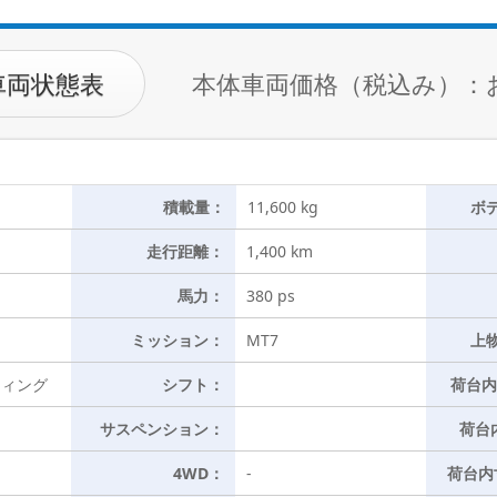
車両状態表
本体車両価格（税込み）：
積載量：
11,600 kg
ボ
走行距離：
1,400 km
馬力：
380 ps
ミッション：
MT7
上
ウィング
シフト：
荷台内
サスペンション：
荷台
4WD：
-
荷台内