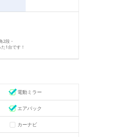
角2段・
った1台です！
電動ミラー
エアバック
カーナビ