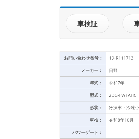
車検証
お問い合わせ番号：
19-R111713
メーカー：
日野
年式：
令和7年
型式：
2DG-FW1AHC
形状：
冷凍車・冷凍
車検：
令和8年10月
パワーゲート：