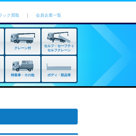
ラック買取
｜
会員企業一覧
セルフ・セーフティ
クレーン付
セルフクレーン
特装車・その他
ボディ・部品等