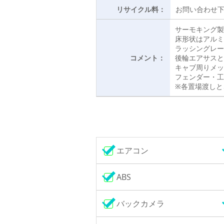
リサイクル料：
お問い合わせ
サーモキング製
床形状はアルミ製 
ラッシングレー
コメント：
後輪エアサスと
キャブ周りメッ
フェンダー・工
※各置場渡しと
エアコン
ABS
バックカメラ