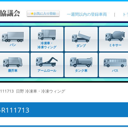
★
お気に入り登録
一週間以内の登録車両
｜
ト
冷凍車・
バン
ミキサー
ダンプ
冷凍ウィング
タンク車
塵芥車
アームロール
バス
R111713 日野 冷凍車・冷凍ウィング
111713