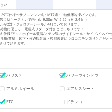
下さい
-29℃仕様のサブエンジン式・MT7速・4軸低床冷凍バンです。
I 型キーストンで内寸(L=9.38m W=2.25m H=2.41m)
ルが2対・ジョロダーレールが4列ついております。
荷物に優しく、電磁式リターダ付きとばっちりです！
キ仕様/アルミホイール装着/ステン製のサイドレール・サイドバンパー
具箱/前壁・床下・横W観音扉・後扉表裏にウロコステン張りとこだわ
させて頂きます。
パワステ
パワーウインドウ
アルミホイール
エアサスシート
ETC
ドラレコ