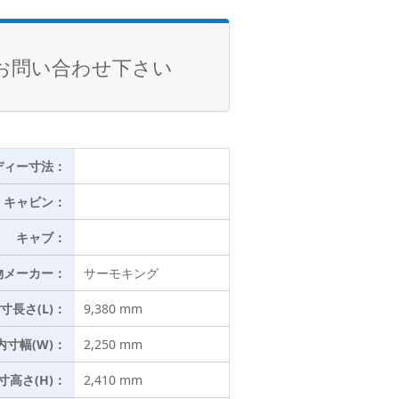
お問い合わせ下さい
ディー寸法：
キャビン：
キャブ：
物メーカー：
サーモキング
寸長さ(L)：
9,380 mm
内寸幅(W)：
2,250 mm
寸高さ(H)：
2,410 mm