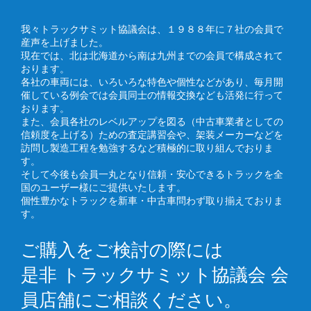
我々トラックサミット協議会は、１９８８年に７社の会員で
産声を上げました。
現在では、北は北海道から南は九州までの会員で構成されて
おります。
各社の車両には、いろいろな特色や個性などがあり、毎月開
催している例会では会員同士の情報交換なども活発に行って
おります。
また、会員各社のレベルアップを図る（中古車業者としての
信頼度を上げる）ための査定講習会や、架装メーカーなどを
訪問し製造工程を勉強するなど積極的に取り組んでおりま
す。
そして今後も会員一丸となり信頼・安心できるトラックを全
国のユーザー様にご提供いたします。
個性豊かなトラックを新車・中古車問わず取り揃えておりま
す。
ご購入をご検討の際には
是非 トラックサミット協議会 会
員店舗にご相談ください。