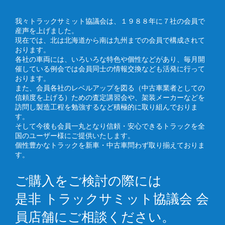
我々トラックサミット協議会は、１９８８年に７社の会員で
産声を上げました。
現在では、北は北海道から南は九州までの会員で構成されて
おります。
各社の車両には、いろいろな特色や個性などがあり、毎月開
催している例会では会員同士の情報交換なども活発に行って
おります。
また、会員各社のレベルアップを図る（中古車業者としての
信頼度を上げる）ための査定講習会や、架装メーカーなどを
訪問し製造工程を勉強するなど積極的に取り組んでおりま
す。
そして今後も会員一丸となり信頼・安心できるトラックを全
国のユーザー様にご提供いたします。
個性豊かなトラックを新車・中古車問わず取り揃えておりま
す。
ご購入をご検討の際には
是非 トラックサミット協議会 会
員店舗にご相談ください。