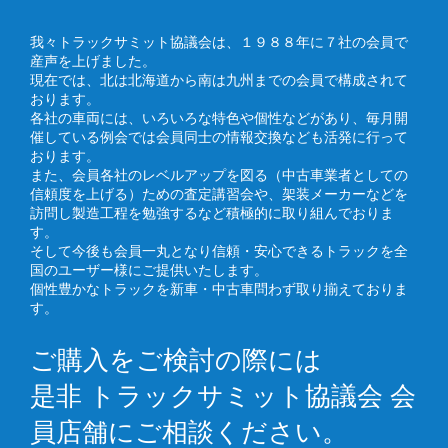
我々トラックサミット協議会は、１９８８年に７社の会員で
産声を上げました。
現在では、北は北海道から南は九州までの会員で構成されて
おります。
各社の車両には、いろいろな特色や個性などがあり、毎月開
催している例会では会員同士の情報交換なども活発に行って
おります。
また、会員各社のレベルアップを図る（中古車業者としての
信頼度を上げる）ための査定講習会や、架装メーカーなどを
訪問し製造工程を勉強するなど積極的に取り組んでおりま
す。
そして今後も会員一丸となり信頼・安心できるトラックを全
国のユーザー様にご提供いたします。
個性豊かなトラックを新車・中古車問わず取り揃えておりま
す。
ご購入をご検討の際には
是非 トラックサミット協議会 会
員店舗にご相談ください。