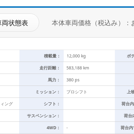
車両状態表
本体車両価格（税込み）：
積載量：
12,000 kg
ボ
走行距離：
583,188 km
馬力：
380 ps
ミッション：
プロシフト
上
ウィング
シフト：
荷台内
サスペンション：
荷台
4WD：
-
荷台内