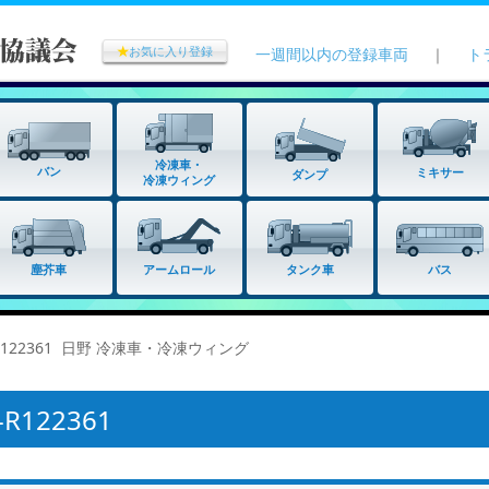
★
お気に入り登録
一週間以内の登録車両
｜
ト
冷凍車・
バン
ミキサー
ダンプ
冷凍ウィング
タンク車
塵芥車
アームロール
バス
R122361 日野 冷凍車・冷凍ウィング
122361