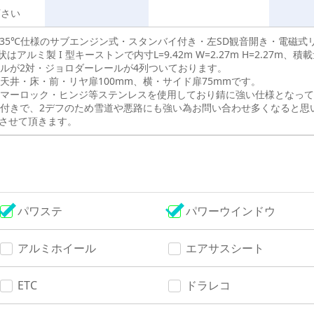
下さい
-35℃仕様のサブエンジン式・スタンバイ付き・左SD観音開き・電磁
はアルミ製 I 型キーストンで内寸L=9.42m W=2.27m H=2.27m、積載
ルが2対・ジョロダーレールが4列ついております。
天井・床・前・リヤ扉100mm、横・サイド扉75mmです。
マーロック・ヒンジ等ステンレスを使用しており錆に強い仕様となって
付きで、2デフのため雪道や悪路にも強い為お問い合わせ多くなると思
させて頂きます。
パワステ
パワーウインドウ
アルミホイール
エアサスシート
ETC
ドラレコ