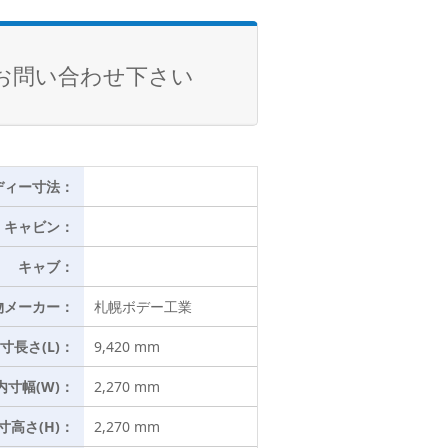
お問い合わせ下さい
ディー寸法：
キャビン：
キャブ：
物メーカー：
札幌ボデー工業
寸長さ(L)：
9,420 mm
内寸幅(W)：
2,270 mm
寸高さ(H)：
2,270 mm