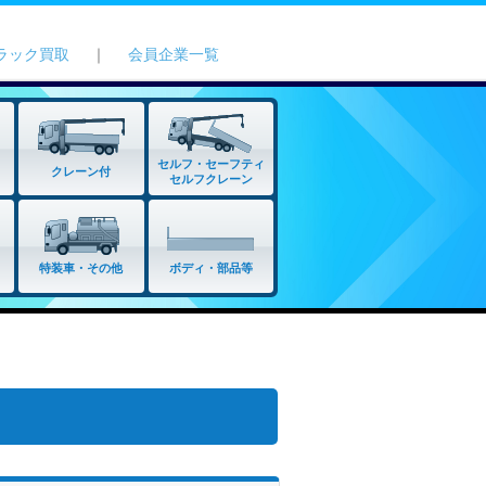
ラック買取
｜
会員企業一覧
セルフ・セーフティ
クレーン付
セルフクレーン
特装車・その他
ボディ・部品等