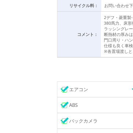
リサイクル料：
お問い合わせ
2デフ・菱重製
380馬力、床形状
ラッシングレー
コメント：
断熱材の厚みは
門口周り・ハン
仕様も良く車検
※各置場渡しと
エアコン
ABS
バックカメラ