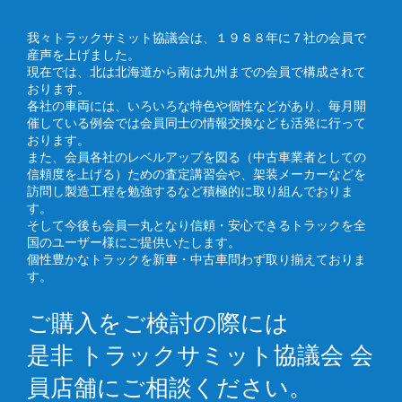
我々トラックサミット協議会は、１９８８年に７社の会員で
産声を上げました。
現在では、北は北海道から南は九州までの会員で構成されて
おります。
各社の車両には、いろいろな特色や個性などがあり、毎月開
催している例会では会員同士の情報交換なども活発に行って
おります。
また、会員各社のレベルアップを図る（中古車業者としての
信頼度を上げる）ための査定講習会や、架装メーカーなどを
訪問し製造工程を勉強するなど積極的に取り組んでおりま
す。
そして今後も会員一丸となり信頼・安心できるトラックを全
国のユーザー様にご提供いたします。
個性豊かなトラックを新車・中古車問わず取り揃えておりま
す。
ご購入をご検討の際には
是非 トラックサミット協議会 会
員店舗にご相談ください。