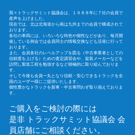
我々トラックサミット協議会は、１９８８年に７社の会員で
産声を上げました。
現在では、北は北海道から南は九州までの会員で構成されて
おります。
各社の車両には、いろいろな特色や個性などがあり、毎月開
催している例会では会員同士の情報交換なども活発に行って
おります。
また、会員各社のレベルアップを図る（中古車業者としての
信頼度を上げる）ための査定講習会や、架装メーカーなどを
訪問し製造工程を勉強するなど積極的に取り組んでおりま
す。
そして今後も会員一丸となり信頼・安心できるトラックを全
国のユーザー様にご提供いたします。
個性豊かなトラックを新車・中古車問わず取り揃えておりま
す。
ご購入をご検討の際には
是非 トラックサミット協議会 会
員店舗にご相談ください。