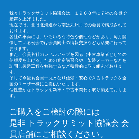
我々トラックサミット協議会は、１９８８年に７社の会員で
産声を上げました。
現在では、北は北海道から南は九州までの会員で構成されて
おります。
各社の車両には、いろいろな特色や個性などがあり、毎月開
催している例会では会員同士の情報交換なども活発に行って
おります。
また、会員各社のレベルアップを図る（中古車業者としての
信頼度を上げる）ための査定講習会や、架装メーカーなどを
訪問し製造工程を勉強するなど積極的に取り組んでおりま
す。
そして今後も会員一丸となり信頼・安心できるトラックを全
国のユーザー様にご提供いたします。
個性豊かなトラックを新車・中古車問わず取り揃えておりま
す。
ご購入をご検討の際には
是非 トラックサミット協議会 会
員店舗にご相談ください。