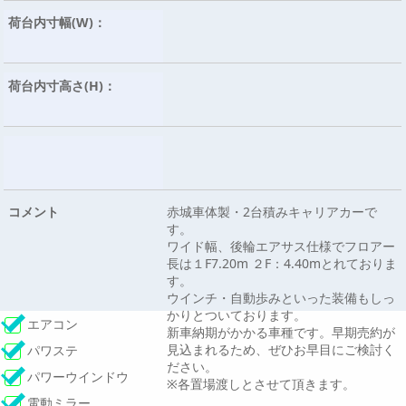
荷台内寸幅(W)：
荷台内寸高さ(H)：
コメント
赤城車体製・2台積みキャリアカーで
す。
ワイド幅、後輪エアサス仕様でフロアー
長は１F7.20m ２F：4.40mとれておりま
す。
ウインチ・自動歩みといった装備もしっ
かりとついております。
エアコン
新車納期がかかる車種です。早期売約が
見込まれるため、ぜひお早目にご検討く
パワステ
ださい。
パワーウインドウ
※各置場渡しとさせて頂きます。
電動ミラー