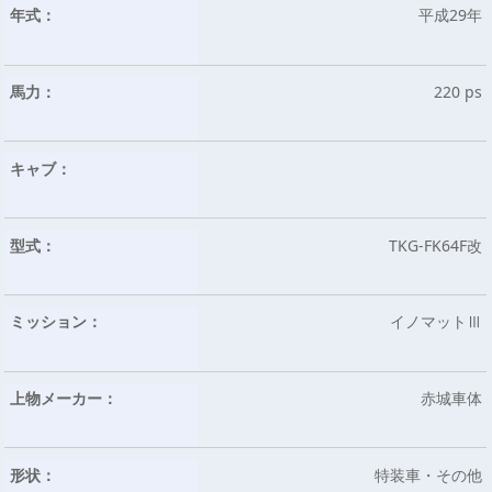
年式：
平成29年
馬力：
220 ps
キャブ：
型式：
TKG-FK64F改
ミッション：
イノマットⅢ
上物メーカー：
赤城車体
形状：
特装車・その他