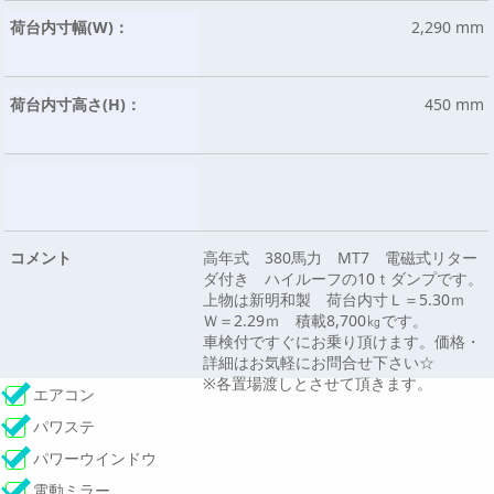
荷台内寸幅(W)：
2,290 mm
荷台内寸高さ(H)：
450 mm
コメント
高年式 380馬力 MT7 電磁式リター
ダ付き ハイルーフの10ｔダンプです。
上物は新明和製 荷台内寸Ｌ＝5.30ｍ
Ｗ＝2.29ｍ 積載8,700㎏です。
車検付ですぐにお乗り頂けます。価格・
詳細はお気軽にお問合せ下さい☆
※各置場渡しとさせて頂きます。
エアコン
パワステ
パワーウインドウ
電動ミラー