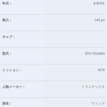
年式：
令和5年
馬力：
240 ps
キャブ：
型式：
2PG-FD2ABG
ミッション：
MT6
上物メーカー：
トランテックス
形状：
ウィング