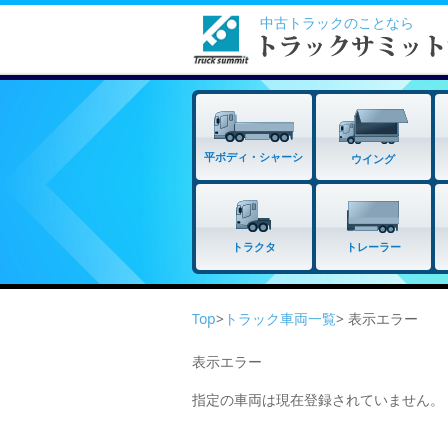
中古トラックのことなら
平ボディ・シャーシ
ウイング
トラクタ
トレーラー
Top
>
トラック車両一覧
> 表示エラー
表示エラー
指定の車両は現在登録されていません。