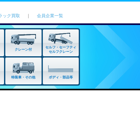
ラック買取
｜
会員企業一覧
セルフ・セーフティ
クレーン付
セルフクレーン
特装車・その他
ボディ・部品等