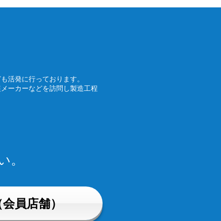
ども活発に行っております。
装メーカーなどを訪問し製造工程
い。
（会員店舗）