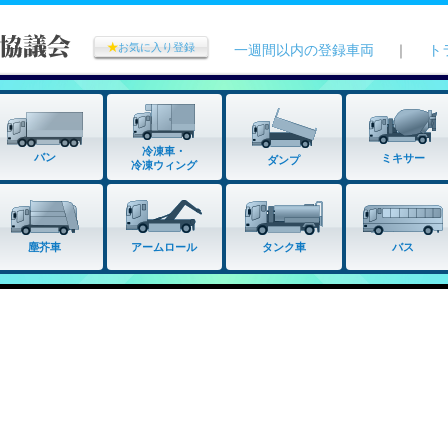
★
お気に入り登録
一週間以内の登録車両
｜
ト
冷凍車・
バン
ミキサー
ダンプ
冷凍ウィング
タンク車
塵芥車
アームロール
バス