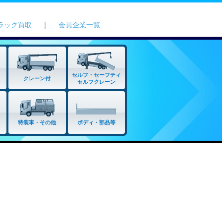
ラック買取
｜
会員企業一覧
セルフ・セーフティ
クレーン付
セルフクレーン
特装車・その他
ボディ・部品等