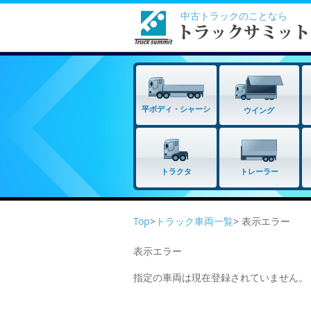
中古トラックのことなら
平ボディ・シャーシ
ウイング
トラクタ
トレーラー
Top
>
トラック車両一覧
> 表示エラー
表示エラー
指定の車両は現在登録されていません。