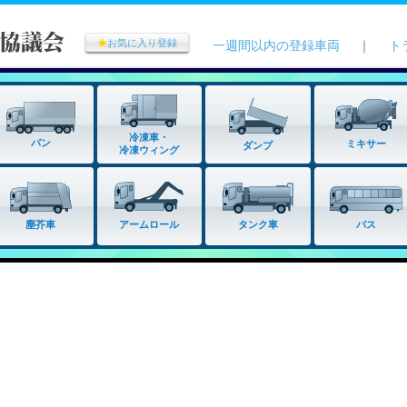
★
お気に入り登録
一週間以内の登録車両
｜
ト
冷凍車・
バン
ミキサー
ダンプ
冷凍ウィング
タンク車
塵芥車
アームロール
バス