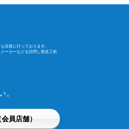
ども活発に行っております。
装メーカーなどを訪問し製造工程
い。
（会員店舗）