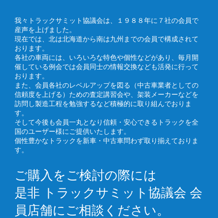
我々トラックサミット協議会は、１９８８年に７社の会員で
産声を上げました。
現在では、北は北海道から南は九州までの会員で構成されて
おります。
各社の車両には、いろいろな特色や個性などがあり、毎月開
催している例会では会員同士の情報交換なども活発に行って
おります。
また、会員各社のレベルアップを図る（中古車業者としての
信頼度を上げる）ための査定講習会や、架装メーカーなどを
訪問し製造工程を勉強するなど積極的に取り組んでおりま
す。
そして今後も会員一丸となり信頼・安心できるトラックを全
国のユーザー様にご提供いたします。
個性豊かなトラックを新車・中古車問わず取り揃えておりま
す。
ご購入をご検討の際には
是非 トラックサミット協議会 会
員店舗にご相談ください。