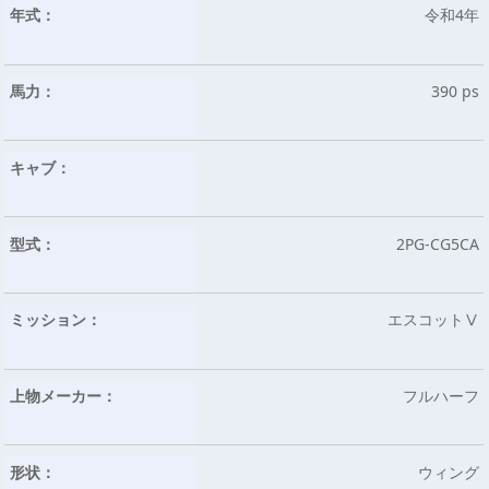
年式：
令和4年
馬力：
390 ps
キャブ：
型式：
2PG-CG5CA
ミッション：
エスコットⅤ
上物メーカー：
フルハーフ
形状：
ウィング