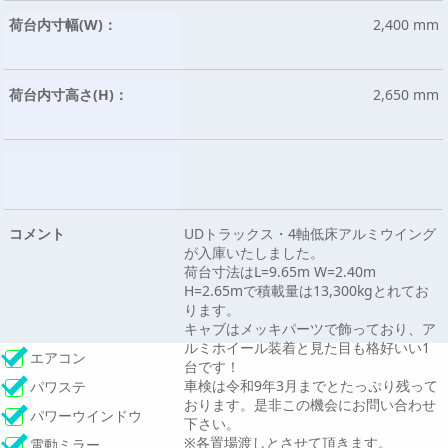
荷台内寸幅(W)：
2,400 mm
荷台内寸高さ(H)：
2,650 mm
コメント
UDトラックス・4軸低床アルミウイング
が入庫いたしました。
荷台寸法はL=9.65m W=2.40m
H=2.65mで積載量は13,300kgとれてお
ります。
キャブはメッキパーツで飾っており、ア
ルミホイール装着と見た目も格好いい1
エアコン
台です！
車検は令和9年3月までとたっぷり残って
パワステ
おります。是非この機会にお問い合わせ
パワーウインドウ
下さい。
※各置場渡しとさせて頂きます。
電動ミラー