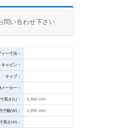
お問い合わせ下さい
ディー寸法：
キャビン：
キャブ：
物メーカー：
寸長さ(L)：
5,900 mm
内寸幅(W)：
2,990 mm
寸高さ(H)：