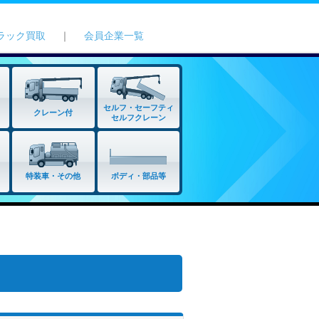
ラック買取
｜
会員企業一覧
セルフ・セーフティ
クレーン付
セルフクレーン
特装車・その他
ボディ・部品等