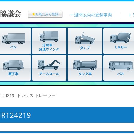
★
お気に入り登録
一週間以内の登録車両
｜
ト
冷凍車・
バン
ミキサー
ダンプ
冷凍ウィング
タンク車
塵芥車
アームロール
バス
R124219 トレクス トレーラー
124219