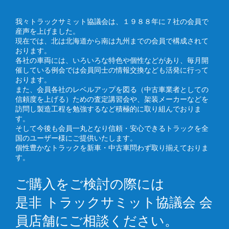
我々トラックサミット協議会は、１９８８年に７社の会員で
産声を上げました。
現在では、北は北海道から南は九州までの会員で構成されて
おります。
各社の車両には、いろいろな特色や個性などがあり、毎月開
催している例会では会員同士の情報交換なども活発に行って
おります。
また、会員各社のレベルアップを図る（中古車業者としての
信頼度を上げる）ための査定講習会や、架装メーカーなどを
訪問し製造工程を勉強するなど積極的に取り組んでおりま
す。
そして今後も会員一丸となり信頼・安心できるトラックを全
国のユーザー様にご提供いたします。
個性豊かなトラックを新車・中古車問わず取り揃えておりま
す。
ご購入をご検討の際には
是非 トラックサミット協議会 会
員店舗にご相談ください。