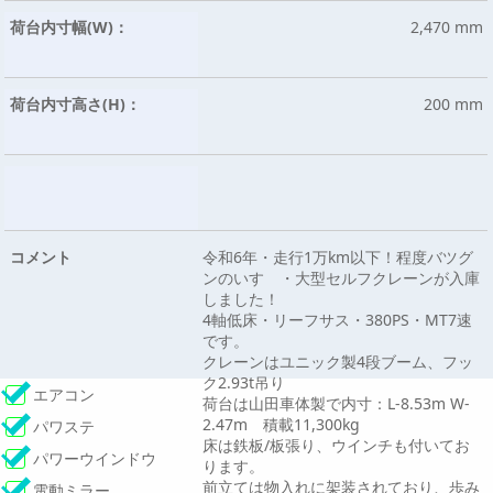
荷台内寸幅(W)：
2,470 mm
荷台内寸高さ(H)：
200 mm
コメント
令和6年・走行1万km以下！程度バツグ
ンのいすゞ・大型セルフクレーンが入庫
しました！
4軸低床・リーフサス・380PS・MT7速
です。
クレーンはユニック製4段ブーム、フッ
ク2.93t吊り
エアコン
荷台は山田車体製で内寸：L-8.53m W-
2.47m 積載11,300kg
パワステ
床は鉄板/板張り、ウインチも付いてお
パワーウインドウ
ります。
前立ては物入れに架装されており、歩み
電動ミラー