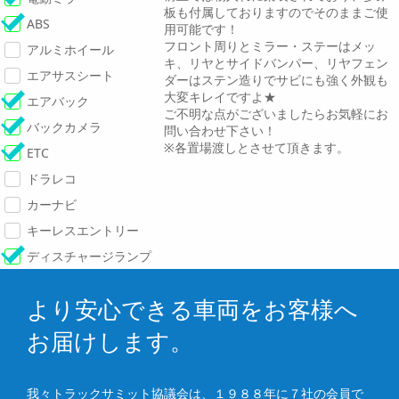
板も付属しておりますのでそのままご使
ABS
用可能です！
フロント周りとミラー・ステーはメッ
アルミホイール
キ、リヤとサイドバンパー、リヤフェン
エアサスシート
ダーはステン造りでサビにも強く外観も
大変キレイですよ★
エアバック
ご不明な点がございましたらお気軽にお
バックカメラ
問い合わせ下さい！
※各置場渡しとさせて頂きます。
ETC
ドラレコ
カーナビ
キーレスエントリー
ディスチャージランプ
より安心できる車両をお客様へ
お届けします。
我々トラックサミット協議会は、１９８８年に７社の会員で