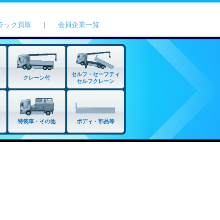
ラック買取
｜
会員企業一覧
セルフ・セーフティ
クレーン付
セルフクレーン
特装車・その他
ボディ・部品等