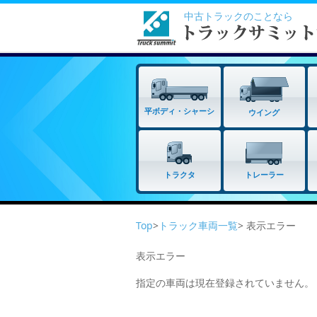
中古トラックのことなら
平ボディ・シャーシ
ウイング
トラクタ
トレーラー
Top
>
トラック車両一覧
> 表示エラー
表示エラー
指定の車両は現在登録されていません。