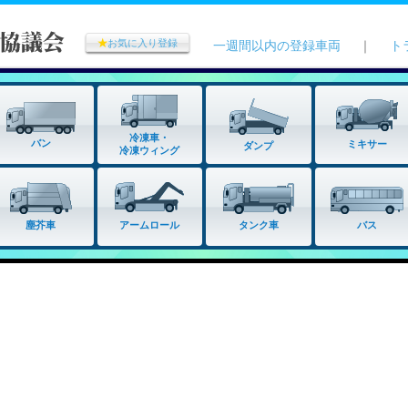
★
お気に入り登録
一週間以内の登録車両
｜
ト
冷凍車・
バン
ミキサー
ダンプ
冷凍ウィング
タンク車
塵芥車
アームロール
バス