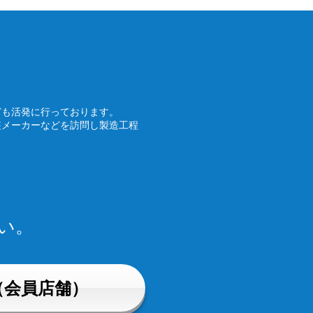
ども活発に行っております。
装メーカーなどを訪問し製造工程
い。
（会員店舗）