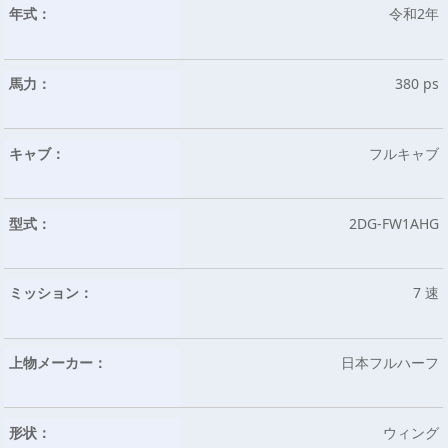
年式：
令和2年
馬力：
380 ps
キャブ：
フルキャブ
型式：
2DG-FW1AHG
ミッション：
7 速
上物メーカー：
日本フルハーフ
形状：
ウィング