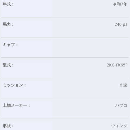
年式：
令和7年
馬力：
240 ps
キャブ：
型式：
2KG-FK65F
ミッション：
6 速
上物メーカー：
パブコ
形状：
ウィング