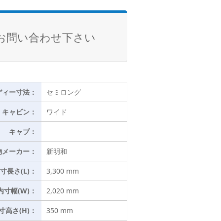
お問い合わせ下さい
ディー寸法：
セミロング
キャビン：
ワイド
キャブ：
物メーカー：
新明和
寸長さ(L)：
3,300 mm
内寸幅(W)：
2,020 mm
寸高さ(H)：
350 mm