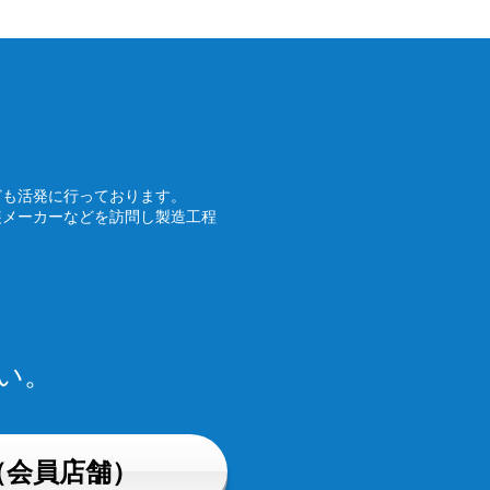
ども活発に行っております。
装メーカーなどを訪問し製造工程
い。
（会員店舗）