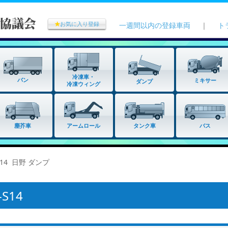
★
お気に入り登録
一週間以内の登録車両
｜
ト
冷凍車・
バン
ミキサー
ダンプ
冷凍ウィング
タンク車
塵芥車
アームロール
バス
S14 日野 ダンプ
S14