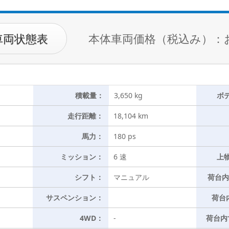
車両状態表
本体車両価格（税込み）：
積載量：
3,650 kg
ボ
走行距離：
18,104 km
馬力：
180 ps
ミッション：
6 速
上
シフト：
マニュアル
荷台内
サスペンション：
荷台
4WD：
-
荷台内