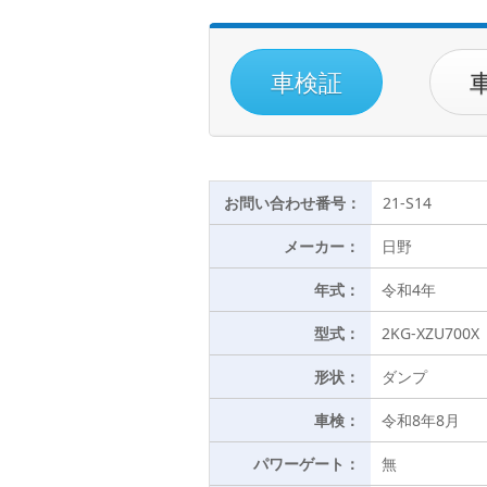
車検証
お問い合わせ番号：
21-S14
メーカー：
日野
年式：
令和4年
型式：
2KG-XZU700X
形状：
ダンプ
車検：
令和8年8月
パワーゲート：
無