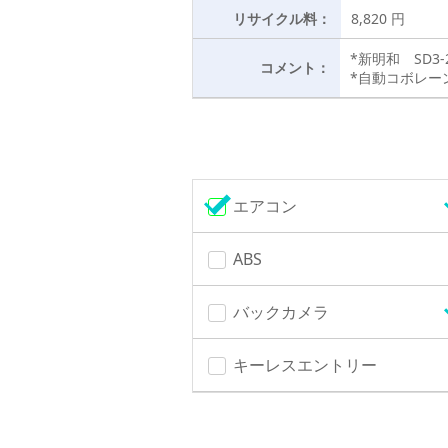
リサイクル料：
8,820 円
*新明和 SD3-
コメント：
*自動コボレー
エアコン
ABS
バックカメラ
キーレスエントリー