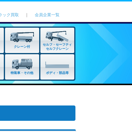
ラック買取
｜
会員企業一覧
セルフ・セーフティ
クレーン付
セルフクレーン
特装車・その他
ボディ・部品等