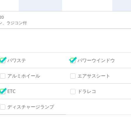
20
ン、ラジコン付
パワステ
パワーウインドウ
アルミホイール
エアサスシート
ETC
ドラレコ
ディスチャージランプ