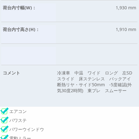
荷台内寸幅(W)：
1,930 mm
荷台内寸高さ(H)：
1,910 mm
コメント
冷凍車 中温 ワイド ロング 左SD
スライド 床ステンレス バックアイ
断熱リヤ・サイド50mm -5度確認(外
気30度2時間) 東プレ スムーサー
エアコン
パワステ
パワーウインドウ
電動ミラー