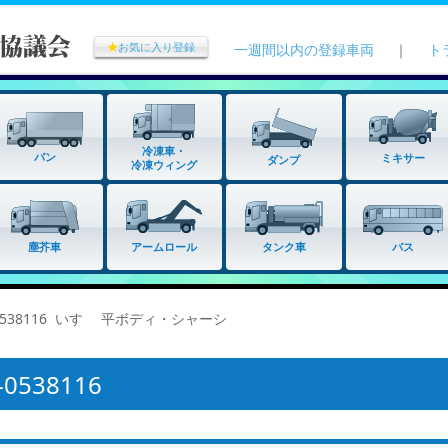
★
お気に入り登録
一週間以内の登録車両
｜
ト
冷凍車・
バン
ミキサー
ダンプ
冷凍ウィング
タンク車
塵芥車
アームロール
バス
0538116 いすゞ 平ボディ・シャーシ
538116