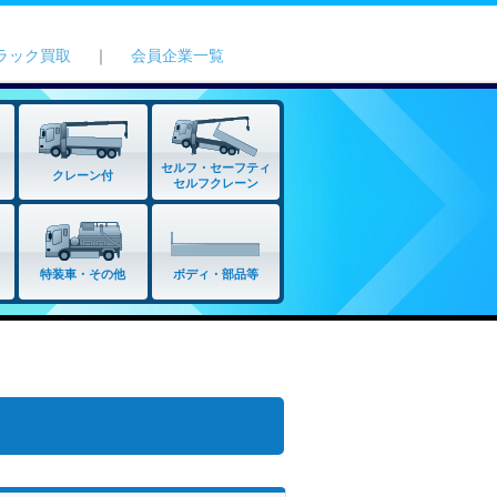
ラック買取
｜
会員企業一覧
セルフ・セーフティ
クレーン付
セルフクレーン
特装車・その他
ボディ・部品等