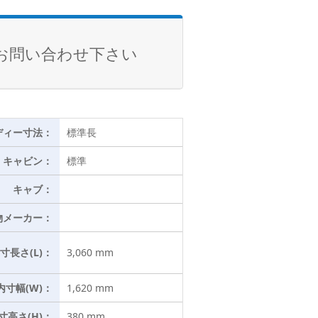
お問い合わせ下さい
ディー寸法：
標準長
キャビン：
標準
キャブ：
物メーカー：
寸長さ(L)：
3,060 mm
内寸幅(W)：
1,620 mm
寸高さ(H)：
380 mm