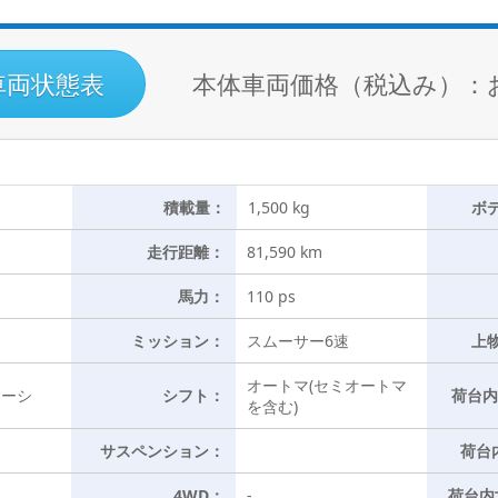
車両状態表
本体車両価格（税込み）：
積載量：
1,500 kg
ボ
走行距離：
81,590 km
馬力：
110 ps
ミッション：
スムーサー6速
上
オートマ(セミオートマ
ャーシ
シフト：
荷台内
を含む)
サスペンション：
荷台
4WD：
-
荷台内