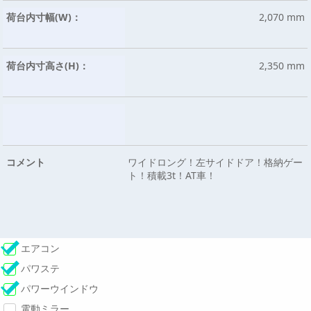
荷台内寸幅(W)：
2,070 mm
荷台内寸高さ(H)：
2,350 mm
コメント
ワイドロング！左サイドドア！格納ゲー
ト！積載3t！AT車！
エアコン
パワステ
パワーウインドウ
電動ミラー