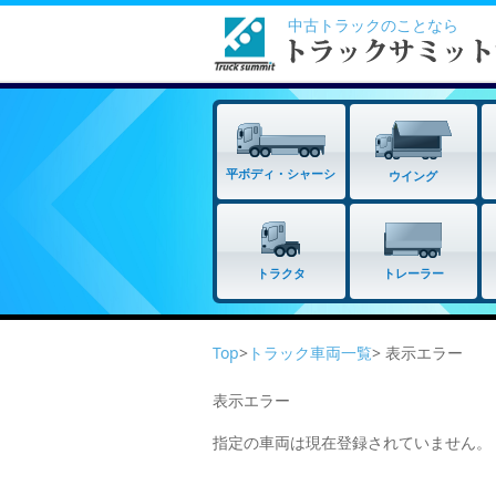
中古トラックのことなら
平ボディ・シャーシ
ウイング
トラクタ
トレーラー
Top
>
トラック車両一覧
> 表示エラー
表示エラー
指定の車両は現在登録されていません。