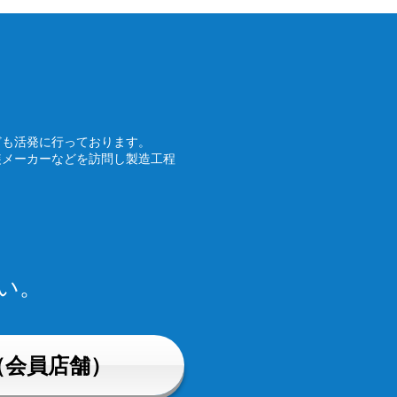
ども活発に行っております。
装メーカーなどを訪問し製造工程
い。
（会員店舗）