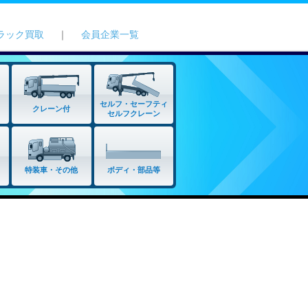
ラック買取
｜
会員企業一覧
セルフ・セーフティ
クレーン付
セルフクレーン
特装車・その他
ボディ・部品等