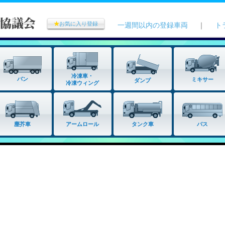
★
お気に入り登録
一週間以内の登録車両
｜
ト
冷凍車・
バン
ミキサー
ダンプ
冷凍ウィング
タンク車
塵芥車
アームロール
バス