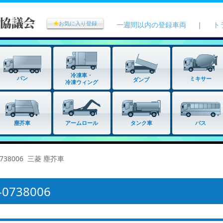
★
お気に入り登録
一週間以内の登録車両
｜
ト
冷凍車・
バン
ミキサー
ダンプ
冷凍ウィング
タンク車
塵芥車
アームロール
バス
738006 三菱 塵芥車
738006