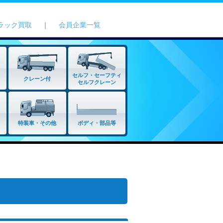
ラック買取
｜
会員企業一覧
セルフ・セーフティ
クレーン付
セルフクレーン
特装車・その他
ボディ・部品等