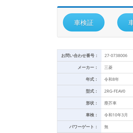
車検証
お問い合わせ番号：
27-0738006
メーカー：
三菱
年式：
令和8年
型式：
2RG-FEAV0
形状：
塵芥車
車検：
令和10年3月
パワーゲート：
無