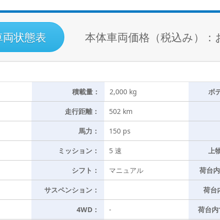
車両状態表
本体車両価格（税込み）：
積載量：
2,000 kg
ボ
走行距離：
502 km
馬力：
150 ps
ミッション：
5 速
上
シフト：
マニュアル
荷台内
サスペンション：
荷台
4WD：
-
荷台内