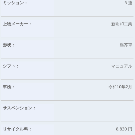
ミッション：
5 速
上物メーカー：
新明和工業
形状：
塵芥車
シフト：
マニュアル
車検：
令和10年2月
サスペンション：
リサイクル料：
8,830 円