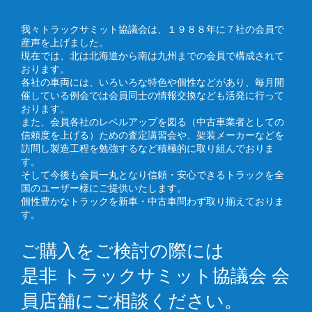
我々トラックサミット協議会は、１９８８年に７社の会員で
産声を上げました。
現在では、北は北海道から南は九州までの会員で構成されて
おります。
各社の車両には、いろいろな特色や個性などがあり、毎月開
催している例会では会員同士の情報交換なども活発に行って
おります。
また、会員各社のレベルアップを図る（中古車業者としての
信頼度を上げる）ための査定講習会や、架装メーカーなどを
訪問し製造工程を勉強するなど積極的に取り組んでおりま
す。
そして今後も会員一丸となり信頼・安心できるトラックを全
国のユーザー様にご提供いたします。
個性豊かなトラックを新車・中古車問わず取り揃えておりま
す。
ご購入をご検討の際には
是非 トラックサミット協議会 会
員店舗にご相談ください。