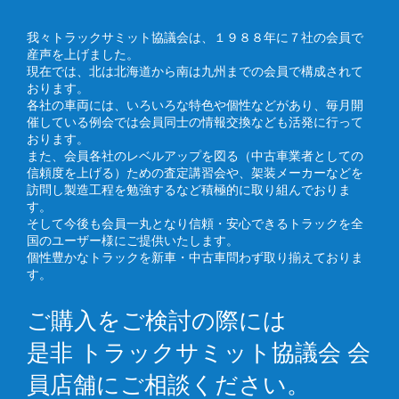
我々トラックサミット協議会は、１９８８年に７社の会員で
産声を上げました。
現在では、北は北海道から南は九州までの会員で構成されて
おります。
各社の車両には、いろいろな特色や個性などがあり、毎月開
催している例会では会員同士の情報交換なども活発に行って
おります。
また、会員各社のレベルアップを図る（中古車業者としての
信頼度を上げる）ための査定講習会や、架装メーカーなどを
訪問し製造工程を勉強するなど積極的に取り組んでおりま
す。
そして今後も会員一丸となり信頼・安心できるトラックを全
国のユーザー様にご提供いたします。
個性豊かなトラックを新車・中古車問わず取り揃えておりま
す。
ご購入をご検討の際には
是非 トラックサミット協議会 会
員店舗にご相談ください。