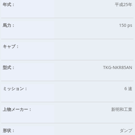
年式：
平成25年
馬力：
150 ps
キャブ：
型式：
TKG-NKR85AN
ミッション：
6 速
上物メーカー：
新明和工業
形状：
ダンプ