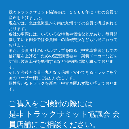
我々トラックサミット協議会は、１９８８年に７社の会員で
産声を上げました。
現在では、北は北海道から南は九州までの会員で構成されて
おります。
各社の車両には、いろいろな特色や個性などがあり、毎月開
催している例会では会員同士の情報交換なども活発に行って
おります。
また、会員各社のレベルアップを図る（中古車業者としての
信頼度を上げる）ための査定講習会や、架装メーカーなどを
訪問し製造工程を勉強するなど積極的に取り組んでおりま
す。
そして今後も会員一丸となり信頼・安心できるトラックを全
国のユーザー様にご提供いたします。
個性豊かなトラックを新車・中古車問わず取り揃えておりま
す。
ご購入をご検討の際には
是非 トラックサミット協議会 会
員店舗にご相談ください。