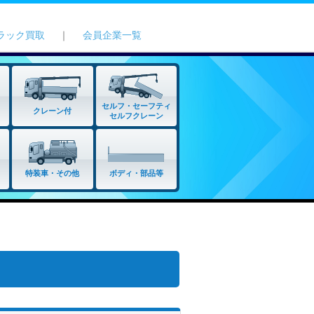
ラック買取
｜
会員企業一覧
セルフ・セーフティ
クレーン付
セルフクレーン
特装車・その他
ボディ・部品等