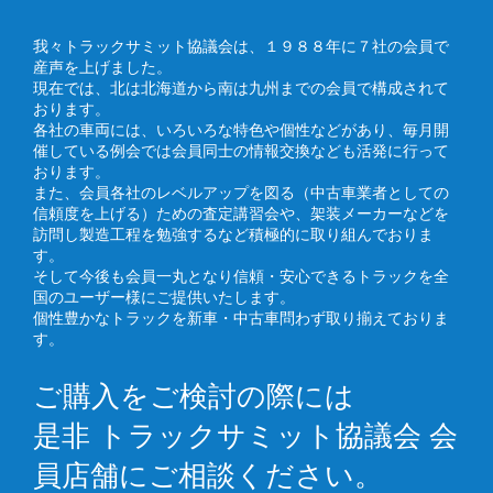
我々トラックサミット協議会は、１９８８年に７社の会員で
産声を上げました。
現在では、北は北海道から南は九州までの会員で構成されて
おります。
各社の車両には、いろいろな特色や個性などがあり、毎月開
催している例会では会員同士の情報交換なども活発に行って
おります。
また、会員各社のレベルアップを図る（中古車業者としての
信頼度を上げる）ための査定講習会や、架装メーカーなどを
訪問し製造工程を勉強するなど積極的に取り組んでおりま
す。
そして今後も会員一丸となり信頼・安心できるトラックを全
国のユーザー様にご提供いたします。
個性豊かなトラックを新車・中古車問わず取り揃えておりま
す。
ご購入をご検討の際には
是非 トラックサミット協議会 会
員店舗にご相談ください。