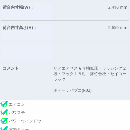
荷台内寸幅(W)：
2,410 mm
荷台内寸高さ(H)：
2,650 mm
コメント
リアエアサス★４軸低床・ラッシング２
段・フック１８対・床竹合板・セイコー
ラック
ボデー：パブコ(R02)
エアコン
パワステ
パワーウインドウ
電動ミラー