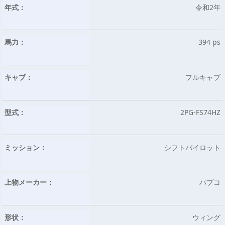
年式：
令和2年
馬力：
394 ps
キャブ：
フルキャブ
型式：
2PG-FS74HZ
ミッション：
シフトパイロット
上物メーカー：
パブコ
形状：
ウィング