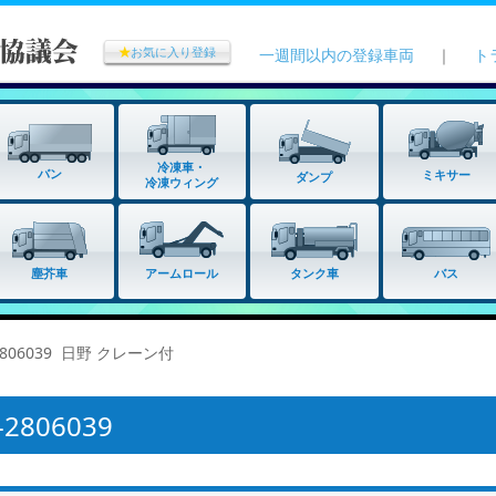
★
お気に入り登録
一週間以内の登録車両
｜
ト
冷凍車・
バン
ミキサー
ダンプ
冷凍ウィング
タンク車
塵芥車
アームロール
バス
2806039 日野 クレーン付
806039