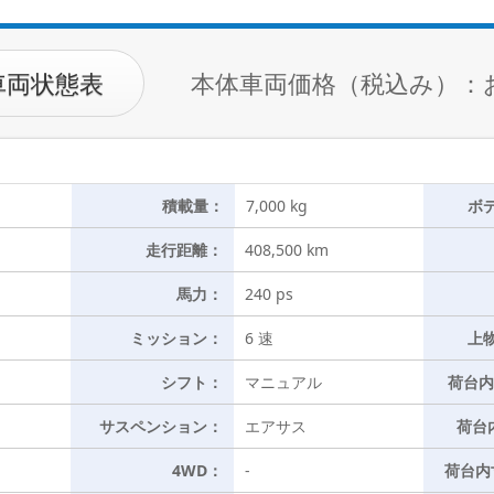
車両状態表
本体車両価格（税込み）：
積載量：
7,000 kg
ボ
走行距離：
408,500 km
馬力：
240 ps
ミッション：
6 速
上
シフト：
マニュアル
荷台内
サスペンション：
エアサス
荷台
4WD：
-
荷台内