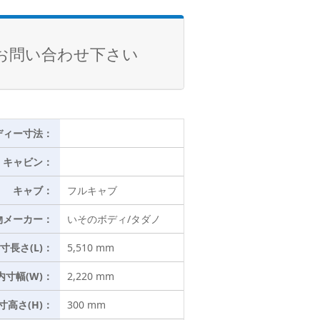
お問い合わせ下さい
ディー寸法：
キャビン：
キャブ：
フルキャブ
物メーカー：
いそのボディ/タダノ
寸長さ(L)：
5,510 mm
内寸幅(W)：
2,220 mm
寸高さ(H)：
300 mm