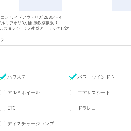
ジコン ワイドアウトリガ ZE364HR
アルミアオリ3方開 床鉄縞板張り
丸穴スタンション2対 落としフック12対
ラ
パワステ
パワーウインドウ
アルミホイール
エアサスシート
ETC
ドラレコ
ディスチャージランプ