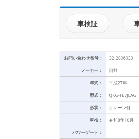
車検証
お問い合わせ番号：
32-2806039
メーカー：
日野
年式：
平成27年
型式：
QKG-FE7JLAG
形状：
クレーン付
車検：
令和8年10月
パワーゲート：