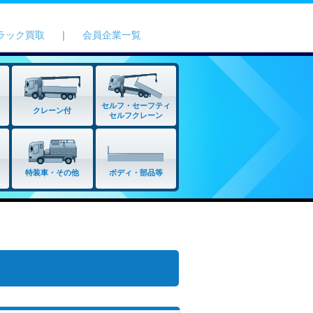
ラック買取
｜
会員企業一覧
セルフ・セーフティ
クレーン付
セルフクレーン
特装車・その他
ボディ・部品等